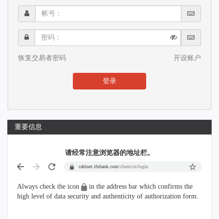
帐
号：
密
码：
恢复交易者密码
开设账户
登录
重要信息
请经常注意浏览器的地址栏。
cabinet.ifxbank.com
/client/cn/login
Always check the icon
in the address bar which confirms the
high level of data security and authenticity of authorization form.